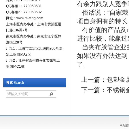
传真：021-63504878
有余力跟别人竞争
QQ客服1：770053631
俗话说：“自家栽
QQ客服2：770053632
网址：
www.m-feng.com
项自身拥有的特长
上海市区内办事处：上海市黄浦区厦
有价值的产品及市
门路136弄7号
南京市区内办事处：南京市江宁区静
进行比较，能赢过
淮街128号
当夹布胶管企业的
厂址1：上海市嘉定区汇源路200号嘉
如果没有办法达到
定工业园区A2区
厂址2：江苏省泰州市兴化市张郭工
了。
业园区C1栋
上一篇：
包塑金
搜索 Search
下一篇：
不锈钢
网站首