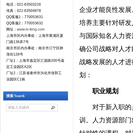
电话：021-63503216
企业才能良性发展
传真：021-63504878
QQ客服1：770053631
培养主要针对研发
QQ客服2：770053632
网址：
www.m-feng.com
与国际知名人力资
上海市区内办事处：上海市黄浦区厦
门路136弄7号
确公司战略对人才
南京市区内办事处：南京市江宁区静
淮街128号
战略发展的人才进
厂址1：上海市嘉定区汇源路200号嘉
定工业园区A2区
厂址2：江苏省泰州市兴化市张郭工
划：
业园区C1栋
职业规划
搜索 Search
对于新入职的员
训。人力资源部门